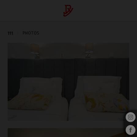
Photos du Dinya Hotel | Galerie photos de notre hôtel à Lisbonne
111
PHOTOS