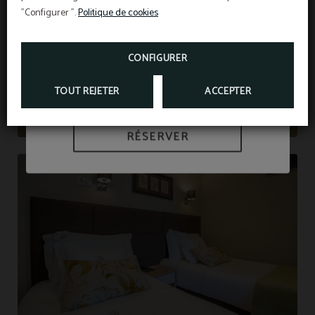
"Configurer ".
Politique de cookies
RÉDUCTION EXTRA
CONFIGURER
PROFITEZ-EN MAINTENANT !
PROFITEZ DE NOTRE RÉDUCTION EXCLUSIVE DE
TOUT REJETER
ACCEPTER
28%
RÉSERVER