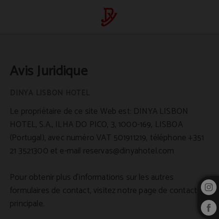
Avis Juridique de l'Hotel Dinya à Lisboa - Site Web Officiel
Avis Juridique
Le propriétaire de ce site Web est: DINYA LISBON
HOTEL, S.A., ILHA DO PICO, 3, 1000-169, LISBOA
(Portugal), avec numéro VAT 501911219, téléphone +351
21 3521300 et e-mail reservas@dinyahotel.com
Pour obtenir plus d'informations sur les autres
formulaires de contact, visitez notre page de contact
principale.