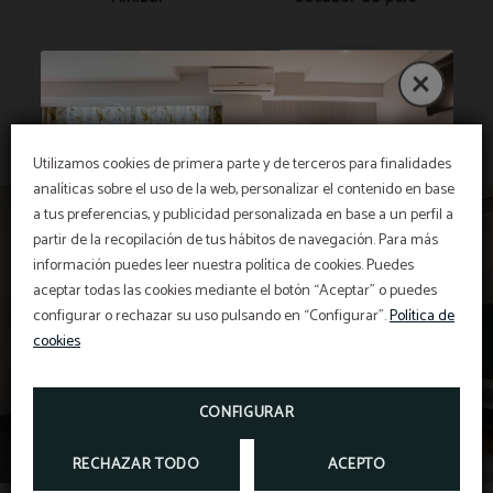
MOSTRAR MÁS
Teléfono
TV LCD
Utilizamos cookies de primera parte y de terceros para finalidades
analíticas sobre el uso de la web, personalizar el contenido en base
a tus preferencias, y publicidad personalizada en base a un perfil a
Tetera y cafetera de
Ducha
cortesía
partir de la recopilación de tus hábitos de navegación. Para más
información puedes leer nuestra política de cookies. Puedes
aceptar todas las cookies mediante el botón “Aceptar” o puedes
configurar o rechazar su uso pulsando en “Configurar”.
Política de
cookies
TV LED
Baño privado
DESCUENTO EXTRA
CONFIGURAR
¡APROVECHE AHORA! DISFRUTE DE NUESTRO
DESCUENTO EXCLUSIVO DEL 28%
Armario
RECHAZAR TODO
ACEPTO
¡RESERVE YA!