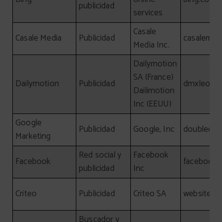
publicidad
services
Casale
Casale Media
Publicidad
casalemed
Media Inc.
Dailymotion
SA (France)
Dailymotion
Publicidad
dmxleo.c
Dailimotion
Inc (EEUU)
Google
Publicidad
Google, Inc
doubleclic
Marketing
Red social y
Facebook
Facebook
facebook
publicidad
Inc
Criteo
Publicidad
Criteo SA
website, cr
Buscador y