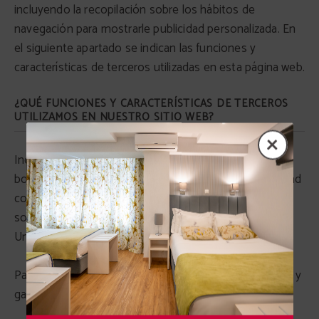
incluyendo la recopilación sobre los hábitos de
navegación para mostrarle publicidad personalizada. En
el siguiente apartado se indican las funciones y
características de terceros utilizadas en esta página web.
¿QUÉ FUNCIONES Y CARACTERÍSTICAS DE TERCEROS
UTILIZAMOS EN NUESTRO SITIO WEB?
Incluimos funciones de terceros: analíticas, mapas,
botones sociales, información sobre turismo, publicidad
comportamental, y otras. Algunas de estas funciones
son proporcionadas por terceros ubicados fuera de la
Unión Europea.
Para información más detallada, incluyendo finalidades y
garantías, consulta el apartado: lista de cookies.