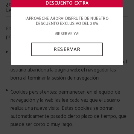
DESCUENTO EXTRA
¿DURANTE CUÁNTO TIEMPO SE MANTIENEN ACTIVAS
LAS COOKIES O TECNOLOGÍAS SIMILARES?
¡APROVECHE AHORA! DISFRUTE DE NUESTRO
DESCUENTO EXCLUSIVO DEL 28%
En función de su permanencia o tiempo de actividad,
¡RESERVE YA!
podemos diferenciar entre:
RESERVAR
Cookies temporales de sesión; permanecen
almacenadas en el equipo de navegación hasta que el
usuario abandona la página web; el navegador las
borra al terminar la sesión de navegación.
Cookies persistentes; permanecen en el equipo de
navegación y la web las lee cada vez que el usuario
realiza una nueva visita. Estas cookies se borran
automáticamente pasado cierto plazo de tiempo, que
puede ser corto o muy largo.