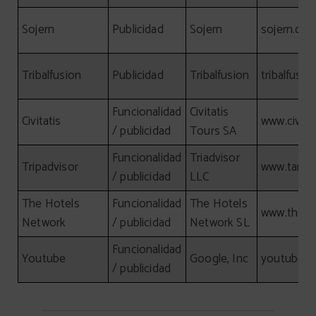
Sojern
Publicidad
Sojern
sojern.co
Tribalfusion
Publicidad
Tribalfusion
tribalfusi
Funcionalidad
Civitatis
Civitatis
www.civita
/ publicidad
Tours SA
Funcionalidad
Triadvisor
Tripadvisor
www.tamg
/ publicidad
LLC
The Hotels
Funcionalidad
The Hotels
www.theho
Network
/ publicidad
Network SL
Funcionalidad
Youtube
Google, Inc
youtube.
/ publicidad