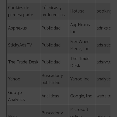
Cookies de
Técnicas y
Hotusa
booking-c
primera parte
preferencias
AppNexus
Appnexus
Publicidad
adnxs.co
Inc.
FreeWheel
StickyAdsTV
Publicidad
ads.sticky
Media, Inc.
The Trade
The Trade Desk
Publicidad
adsrvr.org
Desk
Buscador y
Yahoo
Yahoo Inc.
analytics.
publicidad
Google
Analíticas
Google, Inc
website
Analytics
Microsoft
Buscador y
Bing
online
bing.com