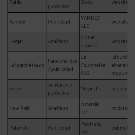
Baidu
Baidu
website, b
publicidad
YANDEX
Yandex
Publicidad
website, y
LLC
Hotjar
Hotjar
Analíticas
website, ho
Limited
La
lafourchet
Funcionalidad
Lafourchette.co
Fourchette
eltenedor.
/ publicidad
SAS
module.la
Analíticas y
Stripe
Stripe, Inc
m.stripe.
publicidad
Newrelic,
New Relic
Analíticas
nr-data.ne
Inc
PubMatic,
Pubmatic
Publicidad
pubmatic.
Inc