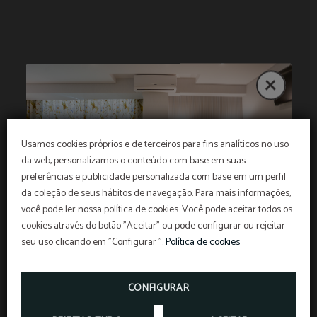
Usamos cookies próprios e de terceiros para fins analíticos no uso
da web, personalizamos o conteúdo com base em suas
preferências e publicidade personalizada com base em um perfil
da coleção de seus hábitos de navegação. Para mais informações,
você pode ler nossa política de cookies. Você pode aceitar todos os
cookies através do botão "Aceitar" ou pode configurar ou rejeitar
seu uso clicando em "Configurar ".
Política de cookies
REDUÇÃO EXTRA
CONFIGURAR
DESFRUTE DO NOSSO DESCONTO EXCLUSIVO DE
28%.